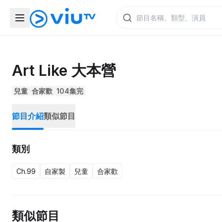
Art Like 大本營
兒童
合家歡
104集完
節目介紹
類似節目
類別
Ch.99
自家製
兒童
合家歡
類似節目