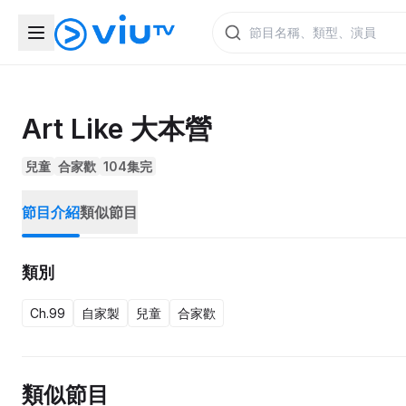
Art Like 大本營
兒童
合家歡
104集完
節目介紹
類似節目
類別
Ch.99
自家製
兒童
合家歡
類似節目