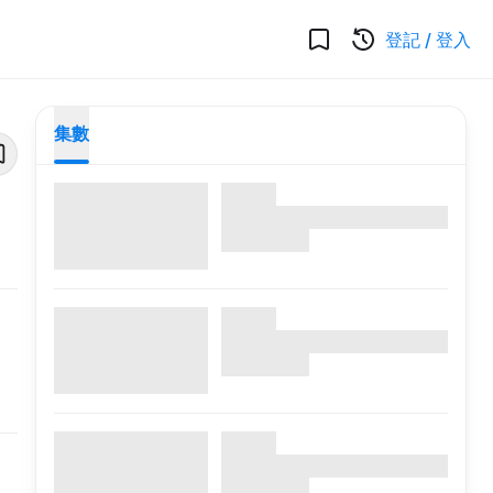
登記
/
登入
集數