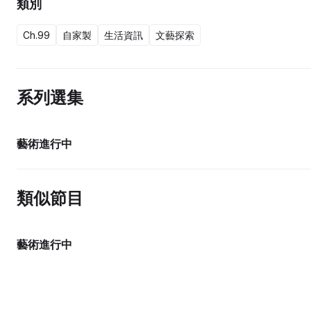
類別
Ch.99
自家製
生活資訊
文藝探索
系列選集
18集完
藝術進行中
類似節目
藝術進行中