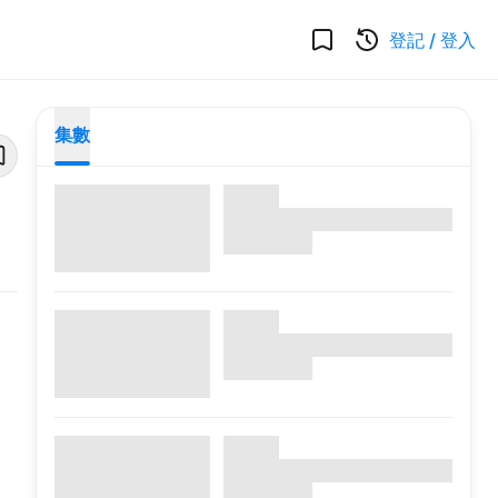
登記
/
登入
集數