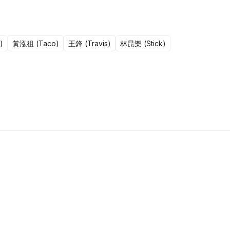
)
黃泓祖 (Taco)
王鋒 (Travis)
林昆樂 (Stick)
1集