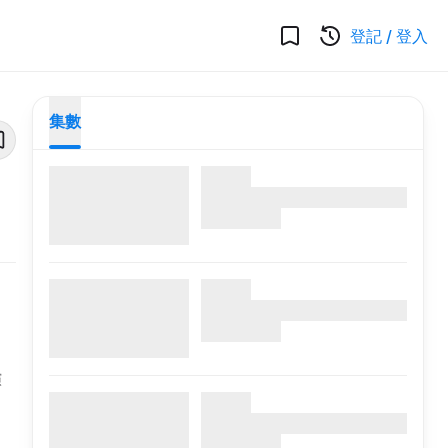
登記
/
登入
集數
演