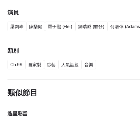
演員
梁釗峰
陳樂庭
羅子熙 (Hei)
劉瑞威 (貓仔)
何居倬 (Adams
類別
Ch.99
自家製
綜藝
人氣話題
音樂
類似節目
造星彩蛋