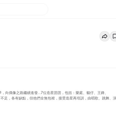
夢，向偶像之路繼續進發…7位造星囝囝，包括：樂庭、貓仔、王鋒、
處，亦各有不足，各有缺點，但他們全無包袱，接受造星再培訓，由唱歌、跳舞、