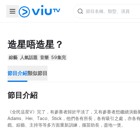
造星唔造星？
綜藝
人氣話題
音樂
59集完
節目介紹
類似節目
節目介紹
《全民這星V》完了，有參賽者歸於平淡了，又有參賽者想繼續演藝
Adams、Hei、Taco、Stick，他們各有所長，各有吸引之
戲、綜藝、主持等等多方面重新訓練，揠苗助長，盡地一煲。