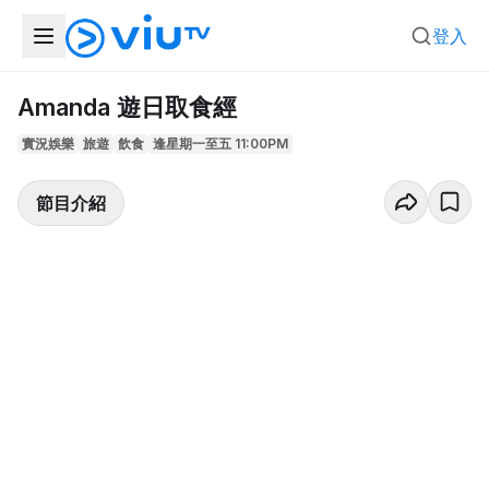
登入
Amanda 遊日取食經
實況娛樂
旅遊
飲食
逢星期一至五 11:00PM
節目介紹