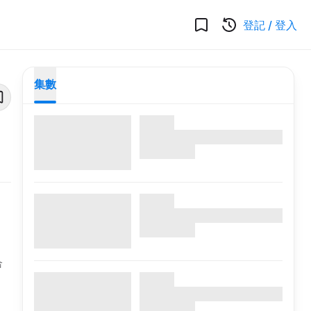
登記
/
登入
集數
合