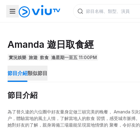
Amanda 遊日取食經
實況娛樂
旅遊
飲食
逢星期一至五 11:00PM
節目介紹
類似節目
節目介紹
為了替久違的六位圈中好友量身定做三頓完美的晚餐， Amanda 
户，體驗當地的風土人情，了解當地人的飲食 習慣，感受城市脈搏。 
她對好友的了解，親身籌備三場最能呈現當地情懷的 聚餐，令好友