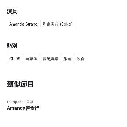
演員
Amanda Strang
和泉素行 (Soko)
類別
Ch.99
自家製
實況娛樂
旅遊
飲食
類似節目
foodpanda 呈獻
Amanda善食行