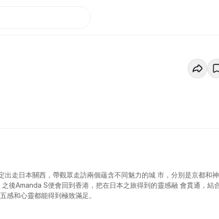
S決定出走日本關西，帶觀眾走訪兩個蘊含不同魅力的城 市，分別是京都和神
之後Amanda S便會回到香港，把在日本之旅得到的靈感融 會貫通，結
的五感和心靈都能得到極致滿足。