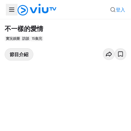
登入
不一樣的愛情
實況娛樂
訪談
15集完
節目介紹