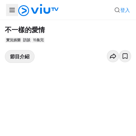
登入
不一樣的愛情
實況娛樂
訪談
15集完
節目介紹