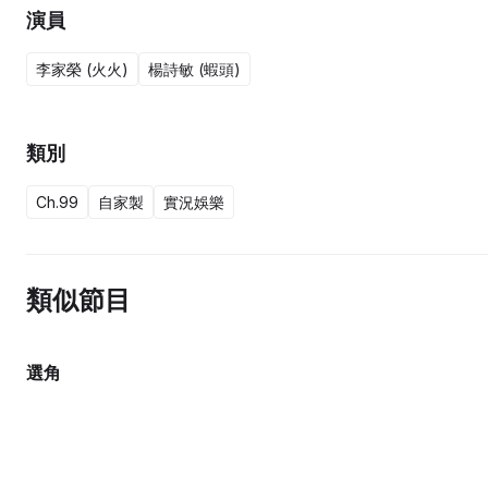
演員
李家榮 (火火)
楊詩敏 (蝦頭)
類別
Ch.99
自家製
實況娛樂
類似節目
選角