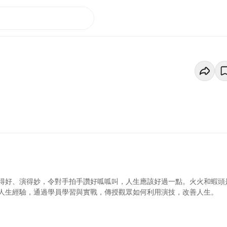
得好、演得妙，令對手拍手讚好呱呱叫，人生應該好過一點。火火和蝦頭
人生經驗，通過學員學習與實戰，傳授觀眾如何利用演技，改善人生。