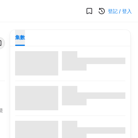
登記
/
登入
集數
是