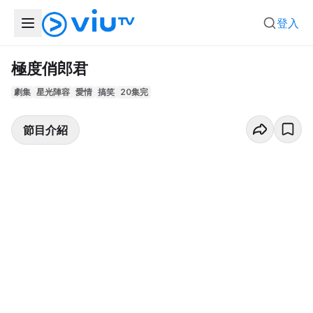
登入
極度俏郎君
劇集
星光陣容
愛情
搞笑
20集完
節目介紹