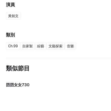
演員
黃劍文
類別
Ch.99
自家製
綜藝
文藝探索
音樂
類似節目
囝囝女女730