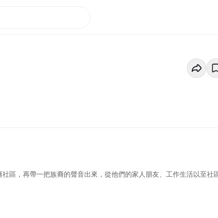
裔社區，再帶一把族裔的聲音出來，從他們的家人朋友、工作生活以至社