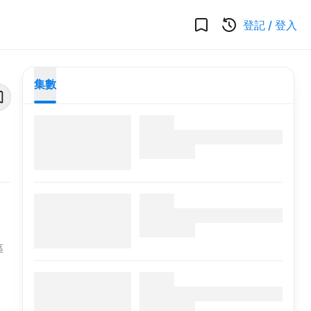
登記
/
登入
集數
區