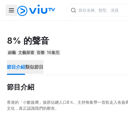
8% 的聲音
綜藝
文藝探索
音樂
16集完
節目介紹
類似節目
節目介紹
香港的「小數族裔」族群佔總人口8％。主持每集帶一首歌走入各族
文化，真正認識我們的鄰舍。