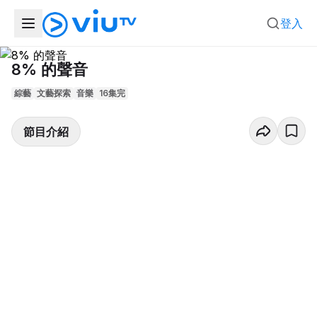
登入
8% 的聲音
綜藝
文藝探索
音樂
16集完
節目介紹