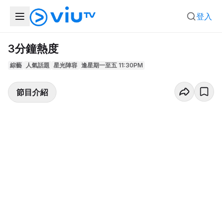
登入
3分鐘熱度
綜藝
人氣話題
星光陣容
逢星期一至五 11:30PM
節目介紹