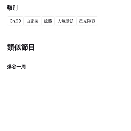
類別
Ch.99
自家製
綜藝
人氣話題
星光陣容
類似節目
爆谷一周