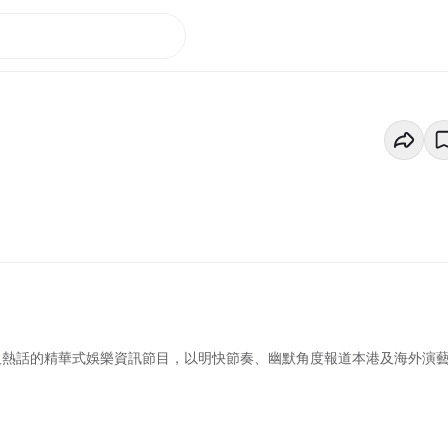
息及熱話的精華式娛樂資訊節目，以明快節奏、幽默角度報道本港及海外演