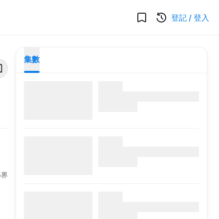
登記
/
登入
集數
藝界