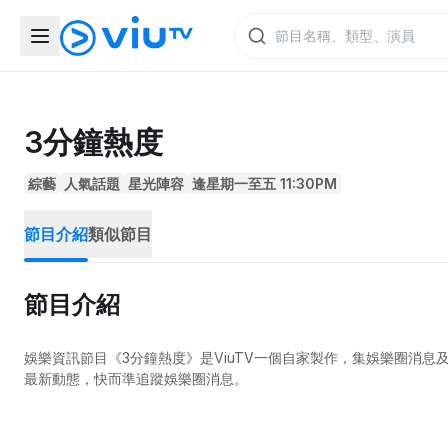
3分鐘熱度
綜藝
人氣話題
星光陣容
逢星期一至五 11:30PM
節目介紹
類似節目
節目介紹
娛樂資訊節目《3分鐘熱度》是ViuTV一個自家製作，集娛樂圈消
最新動態，快而準追蹤娛樂圈消息。