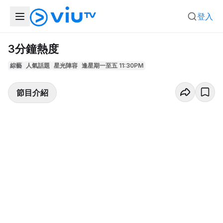
登入
3分鐘熱度
綜藝
人氣話題
星光陣容
逢星期一至五 11:30PM
節目介紹