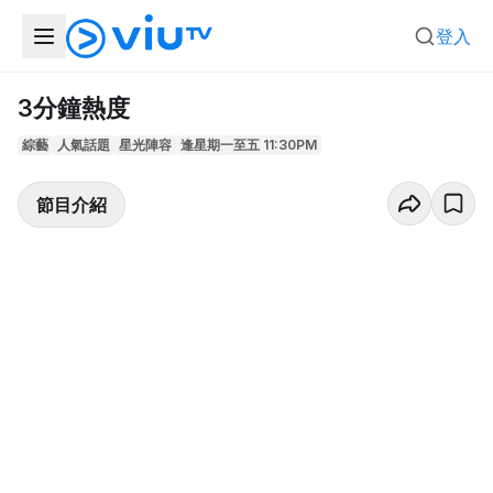
登入
3分鐘熱度
綜藝
人氣話題
星光陣容
逢星期一至五 11:30PM
節目介紹