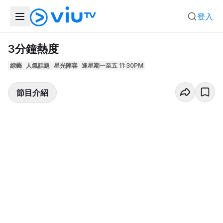
登入
3分鐘熱度
綜藝
人氣話題
星光陣容
逢星期一至五 11:30PM
節目介紹