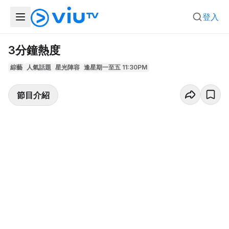
登入
3分鐘熱度
綜藝
人氣話題
星光陣容
逢星期一至五 11:30PM
節目介紹