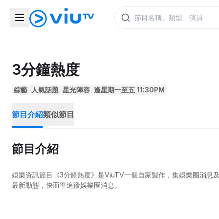
3分鐘熱度
綜藝
人氣話題
星光陣容
逢星期一至五 11:30PM
節目介紹
類似節目
節目介紹
娛樂資訊節目《3分鐘熱度》是ViuTV一個自家製作，集娛樂圈消
最新動態，快而準追蹤娛樂圈消息。