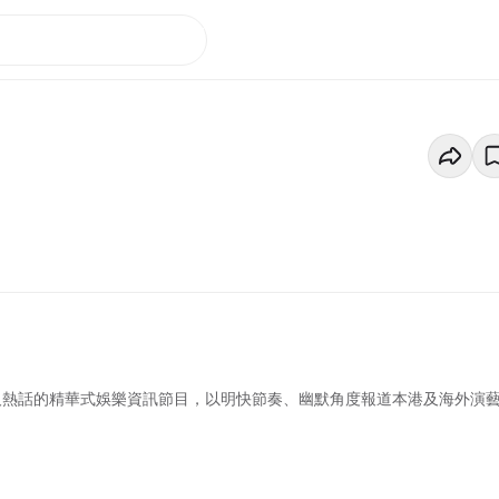
息及熱話的精華式娛樂資訊節目，以明快節奏、幽默角度報道本港及海外演