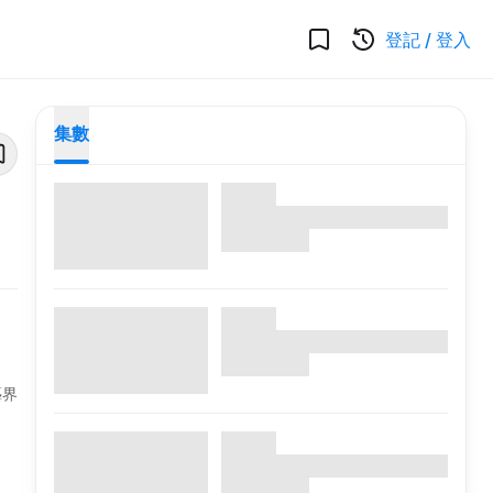
登記
/
登入
集數
藝界