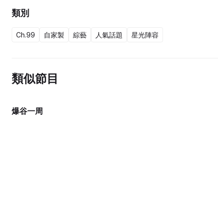
類別
Ch.99
自家製
綜藝
人氣話題
星光陣容
類似節目
爆谷一周