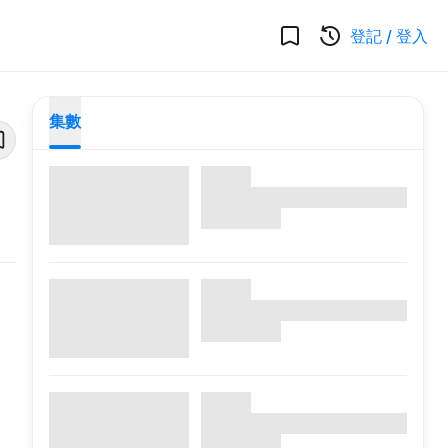
登記
/
登入
集數