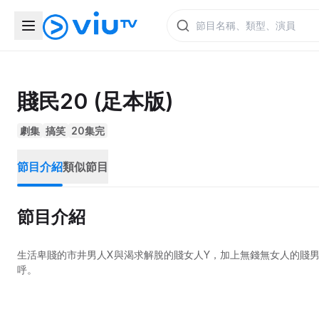
賤民20 (足本版)
劇集
搞笑
20集完
節目介紹
類似節目
節目介紹
生活卑賤的市井男人X與渴求解脫的賤女人Y，加上無錢無女人的賤
呼。