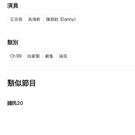
演員
王宗堯
吳海昕
陳炳銓 (Danny)
類別
Ch.99
自家製
劇集
搞笑
類似節目
賤民20