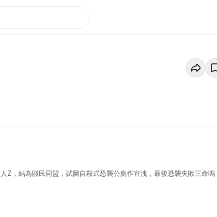
男人Z，結為賤民同盟，試圖自殺式恐襲公廁作宣洩，最後恐襲失敗三命嗚