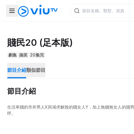
賤民20 (足本版)
劇集
搞笑
20集完
節目介紹
類似節目
節目介紹
生活卑賤的市井男人X與渴求解脫的賤女人Y，加上無錢無女人的賤
呼。