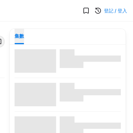
登記
/
登入
集數