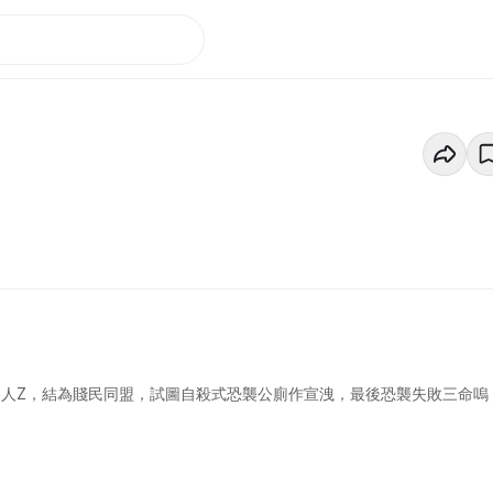
男人Z，結為賤民同盟，試圖自殺式恐襲公廁作宣洩，最後恐襲失敗三命嗚