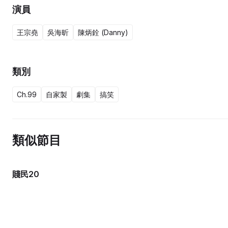
演員
王宗堯
吳海昕
陳炳銓 (Danny)
類別
Ch.99
自家製
劇集
搞笑
類似節目
賤民20