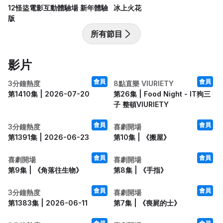
12怪盜電影互動體驗場 新年體驗
冰上火花
版
所有節目
影片
3:05
1:12:17
會員
會員
3分鐘熱度
8點直樂 VIURIETY
第1410集 | 2026-07-20
第26集 | Food Night - IT狗三
子 整頓VIURIETY
3:05
46:56
會員
會員
3分鐘熱度
喜劇開場
第1391集 | 2026-06-23
第10集 | 《搬屋》
46:15
46:36
會員
會員
喜劇開場
喜劇開場
第9集 | 《角落往生物》
第8集 | 《手指》
3:02
45:41
會員
會員
3分鐘熱度
喜劇開場
第1383集 | 2026-06-11
第7集 | 《喪屍的士》
3:05
46:49