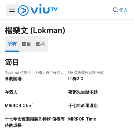
登入
楊樂文 (Lokman)
所有
節目
影片
節目
10集完
15集完
Paykool 信用卡「 345」自主分期 呈
UA 亞洲聯合財務 呈獻
獻
喜劇開場
IT狗2.0
15集完
15集完
存酒人
夜粥先生幾多點
15集完
15集完
MIRROR Chef
十七年命運週期
1集完
15集完
十七年命運週期製作特輯 值得等
MIRROR Time
待的成長
1集完
26集完