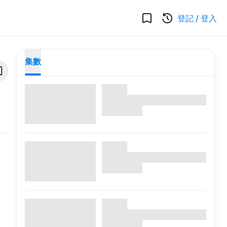
登記
/
登入
集數
、