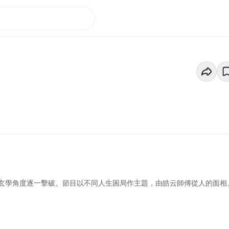
玄學角度逐一擊破。節目以不同人生困局作主題，由皓云師傅從人的面相