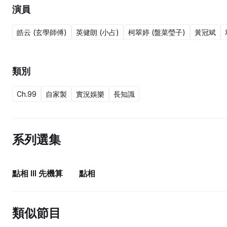
演員
皓云 (玄學師傅)
英健朗 (小占)
柯翠婷 (盤菜瑩子)
黃冠斌
類別
Ch.99
自家製
實況娛樂
長知識
系列選集
15集完
14集完
點相 III 先機算
點相
類似節目