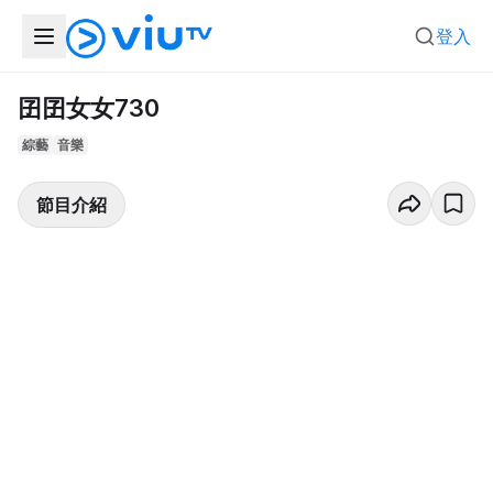
登入
囝囝女女730
綜藝
音樂
節目介紹