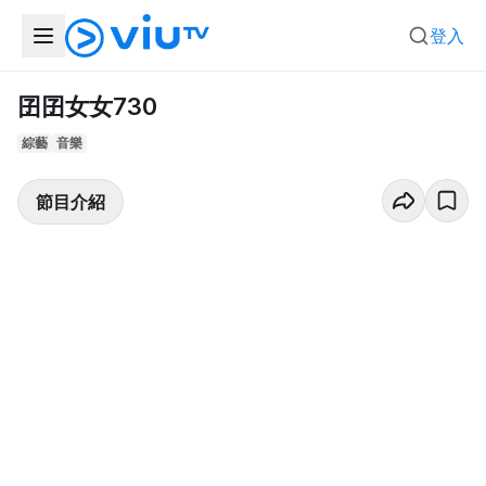
登入
囝囝女女730
綜藝
音樂
節目介紹