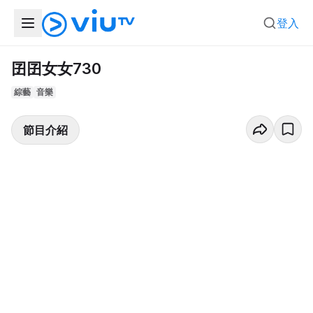
登入
囝囝女女730
綜藝
音樂
節目介紹