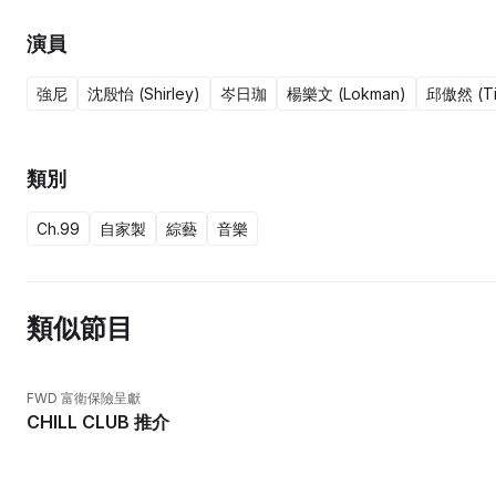
演員
強尼
沈殷怡 (Shirley)
岑日珈
楊樂文 (Lokman)
邱傲然 (Ti
類別
Ch.99
自家製
綜藝
音樂
類似節目
FWD 富衛保險呈獻
CHILL CLUB 推介