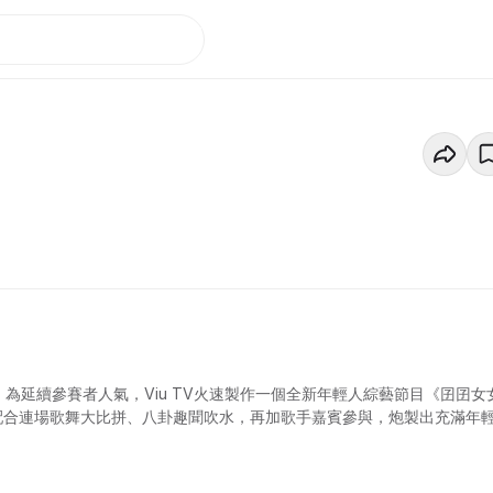
，為延續參賽者人氣，Viu TV火速製作一個全新年輕人綜藝節目《囝囝女
袱，配合連場歌舞大比拼、八卦趣聞吹水，再加歌手嘉賓參與，炮製出充滿年