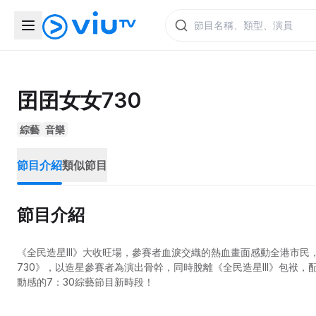
囝囝女女730
綜藝
音樂
節目介紹
類似節目
節目介紹
《全民造星III》大收旺場，參賽者血淚交織的熱血畫面感動全港市民
730》，以造星參賽者為演出骨幹，同時脫離《全民造星III》包
動感的7：30綜藝節目新時段！