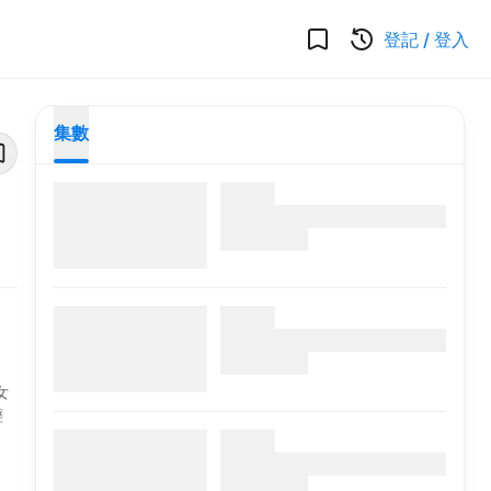
登記
/
登入
集數
女
輕