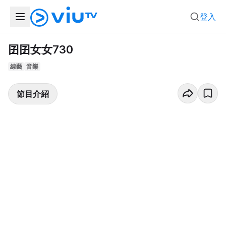
登入
囝囝女女730
綜藝
音樂
節目介紹