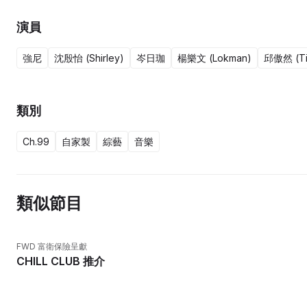
演員
強尼
沈殷怡 (Shirley)
岑日珈
楊樂文 (Lokman)
邱傲然 (Ti
類別
Ch.99
自家製
綜藝
音樂
類似節目
FWD 富衛保險呈獻
CHILL CLUB 推介