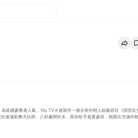
，為延續參賽者人氣，Viu TV火速製作一個全新年輕人綜藝節目《囝囝女
袱，配合連場歌舞大比拼、八卦趣聞吹水，再加歌手嘉賓參與，炮製出充滿年