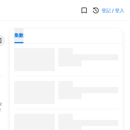
登記
/
登入
集數
女
輕