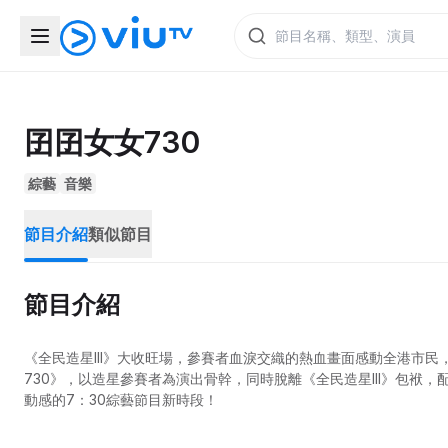
囝囝女女730
綜藝
音樂
節目介紹
類似節目
節目介紹
《全民造星III》大收旺場，參賽者血淚交織的熱血畫面感動全港市民
730》，以造星參賽者為演出骨幹，同時脫離《全民造星III》包
動感的7：30綜藝節目新時段！