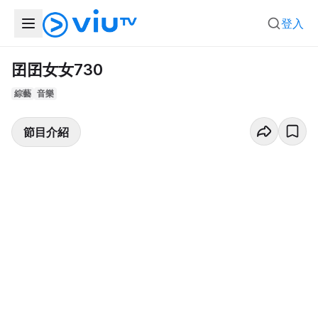
登入
囝囝女女730
綜藝
音樂
節目介紹