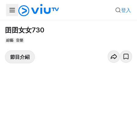
登入
囝囝女女730
綜藝
音樂
節目介紹