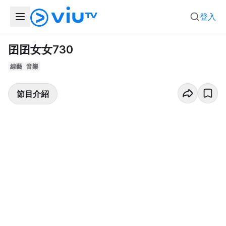
登入
囝囝女女730
綜藝
音樂
節目介紹