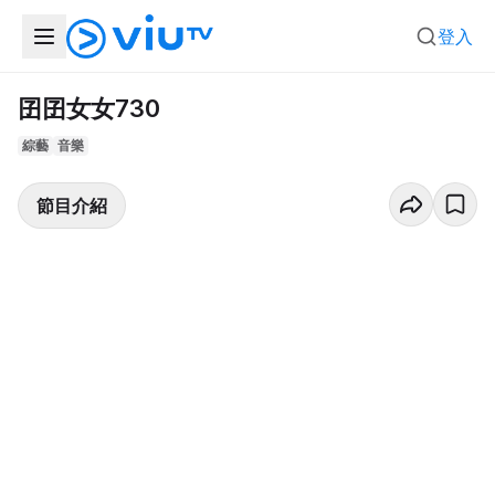
登入
囝囝女女730
綜藝
音樂
節目介紹