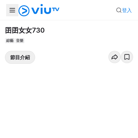
登入
囝囝女女730
綜藝
音樂
節目介紹