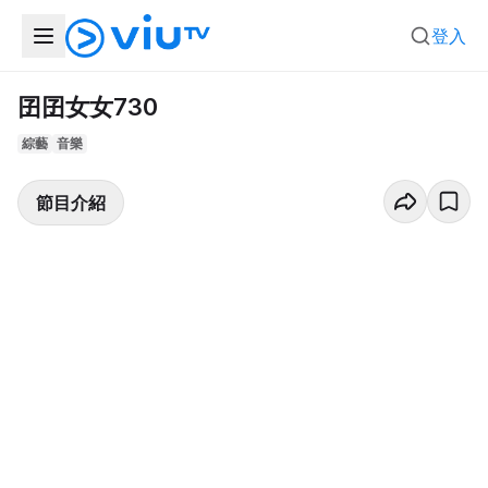
登入
囝囝女女730
綜藝
音樂
節目介紹