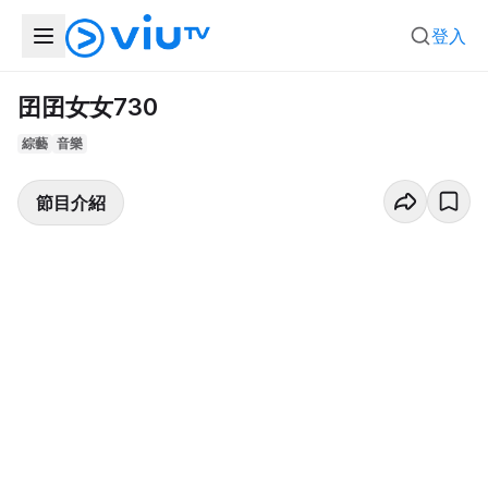
登入
囝囝女女730
綜藝
音樂
節目介紹