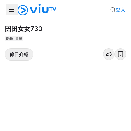
登入
囝囝女女730
綜藝
音樂
節目介紹