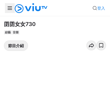
登入
囝囝女女730
綜藝
音樂
節目介紹