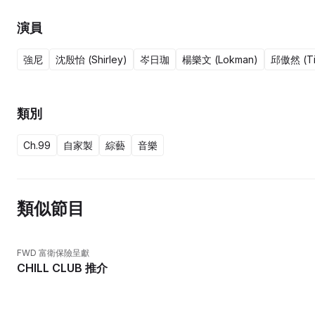
演員
強尼
沈殷怡 (Shirley)
岑日珈
楊樂文 (Lokman)
邱傲然 (Ti
類別
Ch.99
自家製
綜藝
音樂
類似節目
FWD 富衛保險呈獻
CHILL CLUB 推介