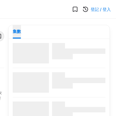
登記
/
登入
集數
女
輕