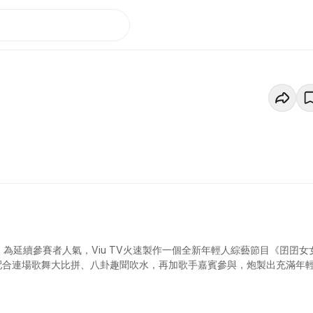
，為延續參賽者人氣，Viu TV火速製作一個全新年輕人綜藝節目《囝囝女
袱，配合連場歌舞大比拼、八卦趣聞吹水，再加歌手嘉賓參與，炮製出充滿年