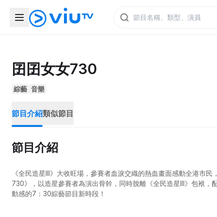
囝囝女女730
綜藝
音樂
節目介紹
類似節目
節目介紹
《全民造星III》大收旺場，參賽者血淚交織的熱血畫面感動全港市民
730》，以造星參賽者為演出骨幹，同時脫離《全民造星III》包
動感的7：30綜藝節目新時段！