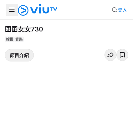
登入
囝囝女女730
綜藝
音樂
節目介紹