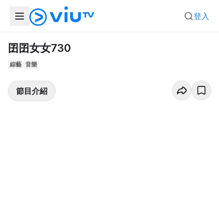
登入
囝囝女女730
綜藝
音樂
節目介紹