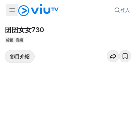
登入
囝囝女女730
綜藝
音樂
節目介紹