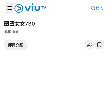
登入
囝囝女女730
綜藝
音樂
節目介紹