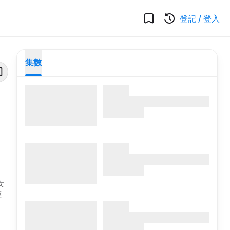
登記
/
登入
集數
女
輕