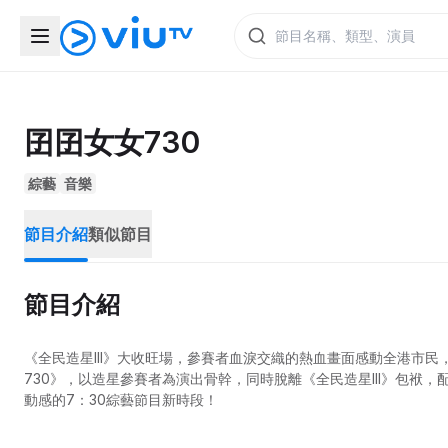
囝囝女女730
綜藝
音樂
節目介紹
類似節目
節目介紹
《全民造星III》大收旺場，參賽者血淚交織的熱血畫面感動全港市民
730》，以造星參賽者為演出骨幹，同時脫離《全民造星III》包
動感的7：30綜藝節目新時段！