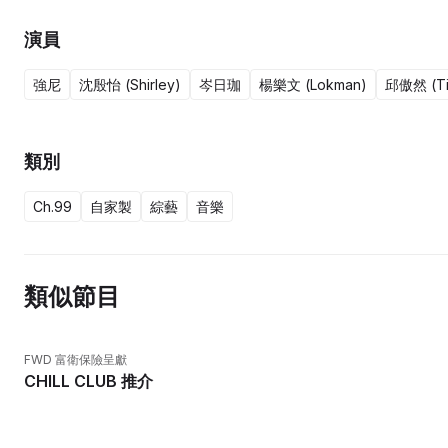
演員
強尼
沈殷怡 (Shirley)
岑日珈
楊樂文 (Lokman)
邱傲然 (Ti
類別
Ch.99
自家製
綜藝
音樂
類似節目
FWD 富衛保險呈獻
CHILL CLUB 推介