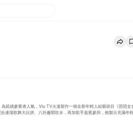
，為延續參賽者人氣，Viu TV火速製作一個全新年輕人綜藝節目《囝囝女
袱，配合連場歌舞大比拼、八卦趣聞吹水，再加歌手嘉賓參與，炮製出充滿年