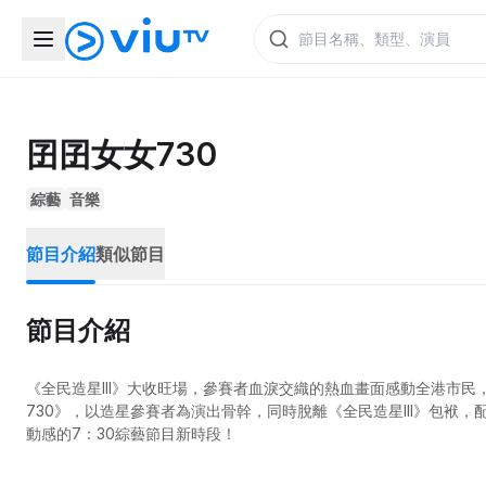
囝囝女女730
綜藝
音樂
節目介紹
類似節目
節目介紹
《全民造星III》大收旺場，參賽者血淚交織的熱血畫面感動全港市民
730》，以造星參賽者為演出骨幹，同時脫離《全民造星III》包
動感的7：30綜藝節目新時段！