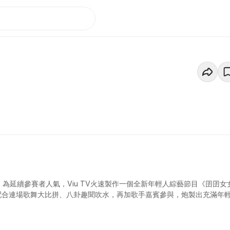
，為延續參賽者人氣，Viu TV火速製作一個全新年輕人綜藝節目《囝囝女
袱，配合連場歌舞大比拼、八卦趣聞吹水，再加歌手嘉賓參與，炮製出充滿年