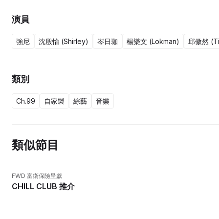
演員
強尼
沈殷怡 (Shirley)
岑日珈
楊樂文 (Lokman)
邱傲然 (Ti
類別
Ch.99
自家製
綜藝
音樂
類似節目
FWD 富衛保險呈獻
CHILL CLUB 推介