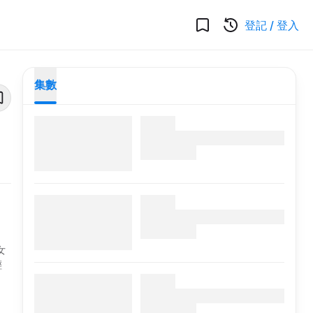
登記
/
登入
集數
女
輕