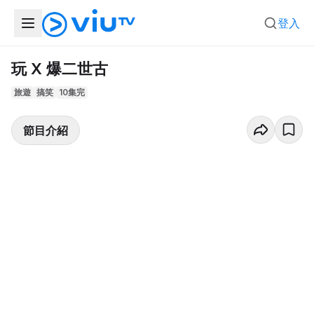
登入
玩 X 爆二世古
旅遊
搞笑
10集完
節目介紹