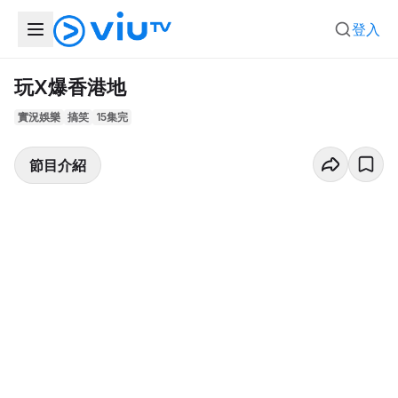
登入
玩X爆香港地
實況娛樂
搞笑
15集完
節目介紹