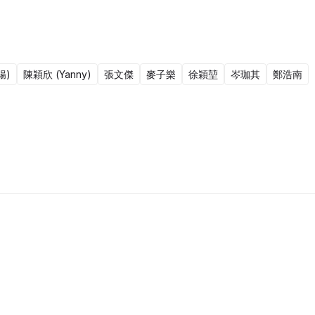
腸)
陳穎欣 (Yanny)
張文傑
麥子樂
徐穎堃
岑珈其
鄭浩南
13