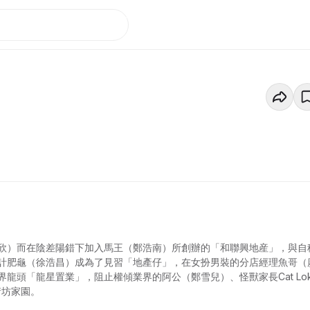
欣）而在陰差陽錯下加入馬王（鄭浩南）所創辦的「和聯興地産」，與自
計肥龜（徐浩昌）成為了見習「地產仔」，在女扮男裝的分店經理魚哥（
頭「龍星置業」，阻止權傾業界的阿公（鄭雪兒）、怪獸家長Cat Lok
街坊家園。