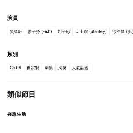
演員
吳肇軒
廖子妤 (Fish)
胡子彤
邱士縉 (Stanley)
徐浩昌 (肥
類別
Ch.99
自家製
劇集
搞笑
人氣話題
類似節目
妳想生活