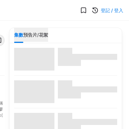
登記
/
登入
集數
預告片/花絮
稱
廖
(