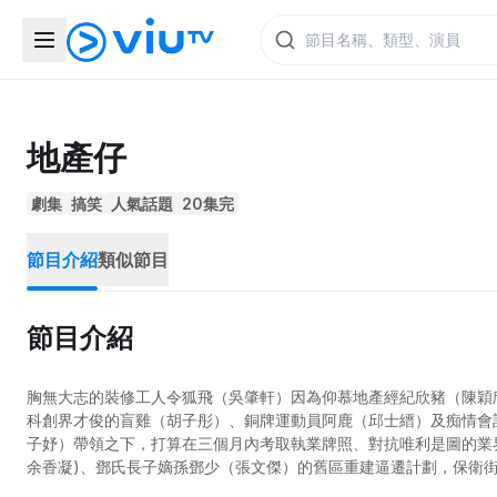
地產仔
劇集
搞笑
人氣話題
20集完
節目介紹
類似節目
節目介紹
胸無大志的裝修工人令狐飛（吳肇軒）因為仰慕地產經紀欣豬（陳穎
科創界才俊的盲雞（胡子彤）、銅牌運動員阿鹿（邱士縉）及痴情會
子妤）帶領之下，打算在三個月內考取執業牌照、對抗唯利是圖的業界龍
余香凝)、鄧氏長子嫡孫鄧少（張文傑）的舊區重建逼遷計劃，保衛