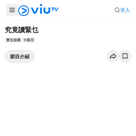
登入
究竟讀緊乜
實況娛樂
15集完
節目介紹