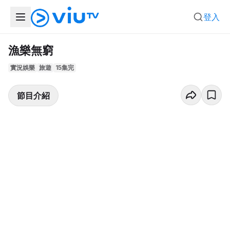
登入
漁樂無窮
實況娛樂
旅遊
15集完
節目介紹